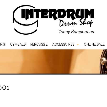
ING
CYMBALS
PERCUSSIE
ACCESSOIRES
ONLINE SALE
Bags & Cases
Hardware
Sticks & Mallets
001
Vellen