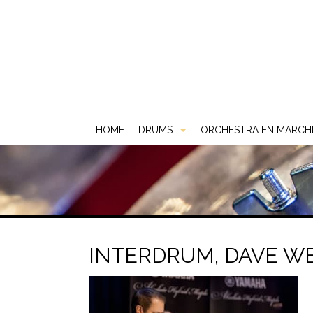
HOME
DRUMS
ORCHESTRA EN MARCH
Akoestische Drums
DS
Elektrische Drums
DW
2 Box
Gebruikt & Beurs
Gretsch
ATV
INTERDRUM, DAVE WE
Snare Drums
Ludwig
Carlsbro
Mapex
Yamaha