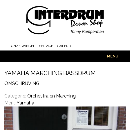
ONZE WINKEL
SERVICE
GALERIJ
MENU
YAMAHA MARCHING BASSDRUM
HOME
OMSCHRIJVING
Categorie:
Orchestra en Marching
Merk:
Yamaha
DRUMS
ORCHESTRA EN MARCHING